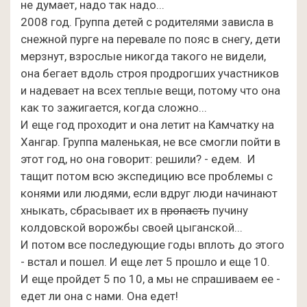
не думает, надо так надо...
2008 год. Группа детей с родителями зависла в
снежной пурге на перевале по пояс в снегу, дети
мерзнут, взрослые никогда такого не видели,
она бегает вдоль строя продрогших участников
и надевает на всех теплые вещи, потому что она
как то зажигается, когда сложно...
И еще год проходит и она летит на Камчатку на
Хангар. Группа маленькая, не все смогли пойти в
этот год, но она говорит: решили? - едем. И
тащит потом всю экспедицию все проблемы с
конями или людями, если вдруг люди начинают
хныкать, сбрасывает их в
пропасть
пучину
колдовской ворожбы своей цыганской...
И потом все последующие годы вплоть до этого
- встал и пошел. И еще лет 5 прошло и еще 10.
И еще пройдет 5 по 10, а мы не спрашиваем ее -
едет ли она с нами. Она едет!